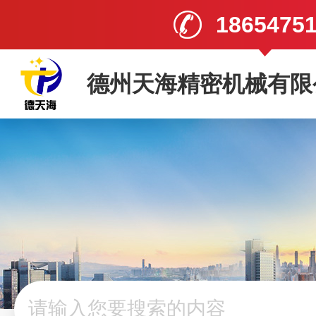
1865475
德州天海精密机械有限