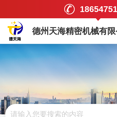
1865475
德州天海精密机械有限