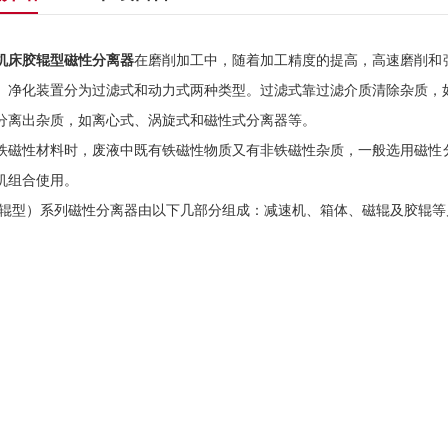
机床胶辊型磁性分离器
在磨削加工中，随着加工精度的提高，高速磨削和
。净化装置分为过滤式和动力式两种类型。过滤式靠过滤介质清除杂质，
分离出杂质，如离心式、涡旋式和磁性式分离器等。
铁磁性材料时，废液中既有铁磁性物质又有非铁磁性杂质，一般选用磁性
机组合使用。
胶辊型）系列磁性分离器由以下几部分组成：减速机、箱体、磁辊及胶辊