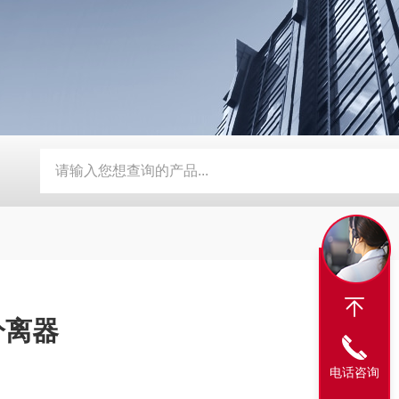
器
定制磨床纸带过滤机
TH磨床切削液铁屑分离磁性分离器
分离器
电话咨询