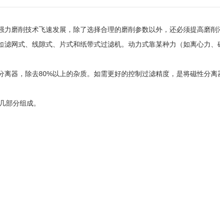
强力磨削技术飞速发展，除了选择合理的磨削参数以外，还必须提高磨削
如滤网式、线隙式、片式和纸带式过滤机。动力式靠某种力（如离心力、
分离器，除去80%以上的杂质。如需更好的控制过滤精度，是将磁性分离
等几部分组成。