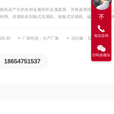
集机器产生的各种金属和非金属废屑，并将废屑传输到收集车
利用。排屑机有刮板式排屑机，链板式排屑机，磁性排屑机和
中链板排屑机还适合用于小型工件的输送。螺旋排屑机一般与[1
收集来的铁屑输送排屑机进屑口，再由排屑机输送到收集车上。
电话咨询
6-30
厂商性质：生产厂家
访问量：3257
扫码加微信
18654751537