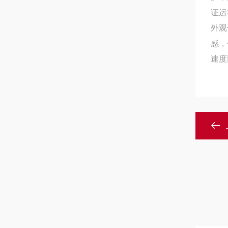
证运
外观
感，
速度