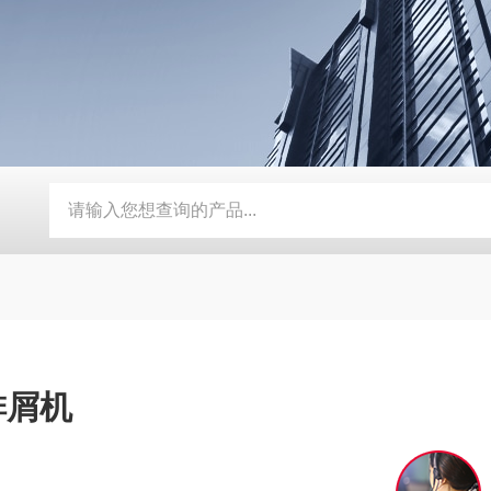
器
定制磨床纸带过滤机
TH磨床切削液铁屑分离磁性分离器
排屑机