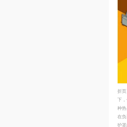
折页
下，
种热
在负
护罩