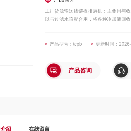
工厂货源输送线链板排屑机：主要用与收
以与过滤水箱配合用，将各种冷却液回收
排屑机，其中螺旋式又分有芯和无芯2种其
类型的排屑机配和，将从防护罩或工作台
产品型号：tcpb
更新时间：2026-0
产品咨询
细介绍
在线留言