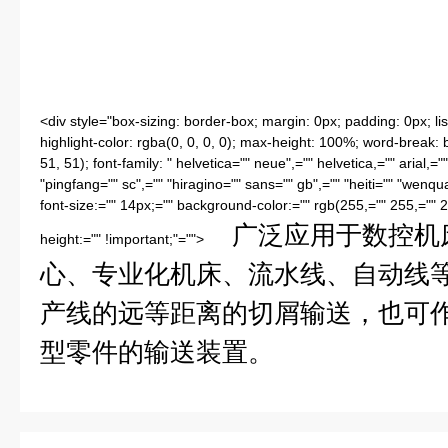
<div style="box-sizing: border-box; margin: 0px; padding: 0px; lis
highlight-color: rgba(0, 0, 0, 0); max-height: 100%; word-break: 
51, 51); font-family: " helvetica="" neue",="" helvetica,="" arial,=
"pingfang="" sc",="" "hiragino="" sans="" gb",="" "heiti="" "wenqua
font-size:="" 14px;="" background-color:="" rgb(255,="" 255,="" 2
广泛应用于数控机
height:="" !important;"="">
心、专业化机床、流水线、自动线
产线的远等距离的切屑输送，也可
型零件的输送装置。