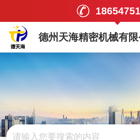
1865475
德州天海精密机械有限