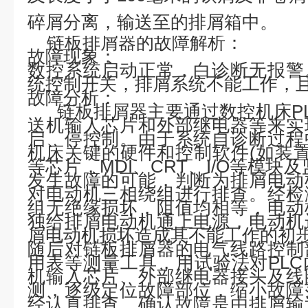
碎屑分离，输送至的排屑箱中。
链板排屑器的故障解析：
故障现象：
数控系统启动正常，白诊断无报警
统控制开关，排屑系统不能工作，且
故障分析：
链板排屑器主要通过数控机床PL
送机输人芯片和外部继电器等来实
启、停控制。由于系统自诊断过程
机床关键的硬件和控制软件(如装置中
等芯片，MDI、CRT、I/O等模块
发生故障的可能，判断为排屑电动
对电动机三相绕组进行排查。经检
组无绝缘损坏，阻值均相等，电动
独给排屑电动机通上电源，电动机
屑电动机损坏造成其不能工作的初
随后对链板排屑器的电气线路控制
用表等测量工具，用试验法对PL
机输入芯片、外部继电器接头及线
测，逐级定位故障部位，缩小故障
经认真排查，确认故障是由排屑输