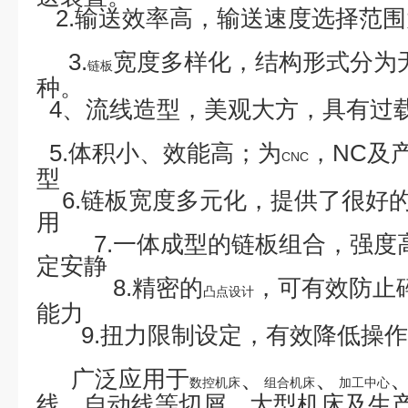
2.输送效率高，输送
3.
宽度多样化，结构形式分为
链板
种
4、流线造型，美观大方，
具有
5.体积小、效能高；为
，NC及
CNC
6.链板宽度多元化，提供了很好
7.一体成型的链板组合，强
定
8.精密的
，可有效防止
凸点设计
能
9.扭力限制设定，有效降低操
广泛应用于
、
、
数控机床
组合机床
加工中心
线、自动线等切屑，大型机床及生