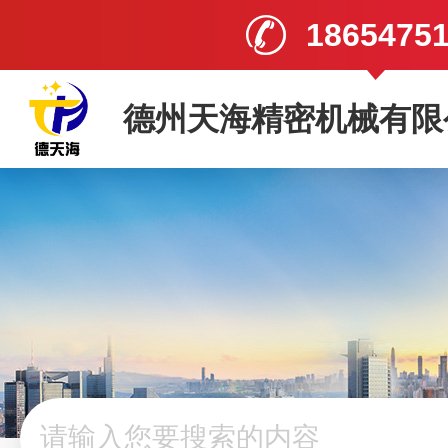
1865475
德州天海精密机械有限