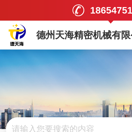
1865475
德州天海精密机械有限