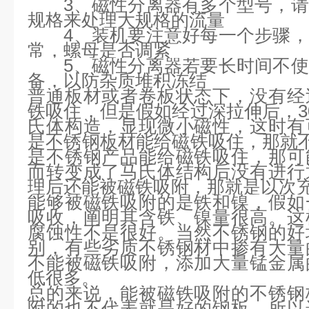
3、磁性分离器有多个型号，请
规格来处理大规格的流量
4、装机要注意好每一个步骤，
常，螺母是否调紧
5、磁性分离器若要长时间不使
备，以防杂质堆积冻结
普通板材或者卷板状态下，没有经
铁吸住，但是假如经过深拉伸后，3
氏体构造，显现微小磁性，这时有
是不锈钢板材能给磁铁吸住，那就不
是不锈钢产品能给磁铁吸住，那可
而转变成了马氏体结构后没有进行
理后还能被磁铁吸附，那就是以次充
能够被磁铁吸附的是铁和镍，假如
吸收，阐明其含铁、镍量很高。这
腐蚀性不是很好。当然不锈钢的好
别，有些劣质不锈钢材中掺有大量
不能被磁铁吸附，添加大量锰金属
低很多。
总的来说，能被磁铁吸附的不锈钢
附的也不代表就是好的钢板。所以