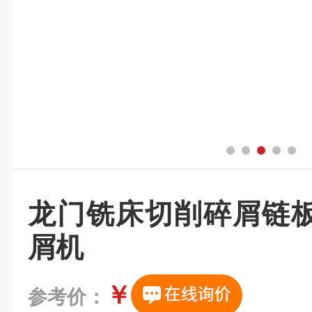
龙门铣床切削碎屑链
屑机
￥
参考价：