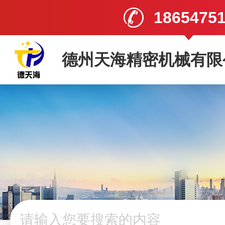
1865475
德州天海精密机械有限