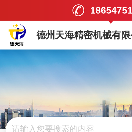
1865475
德州天海精密机械有限