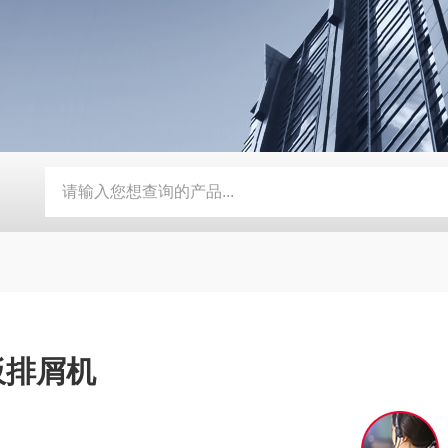
器
定制磨床纸带过滤机
TH磨床切削液铁屑分离磁性分离器
板排屑机