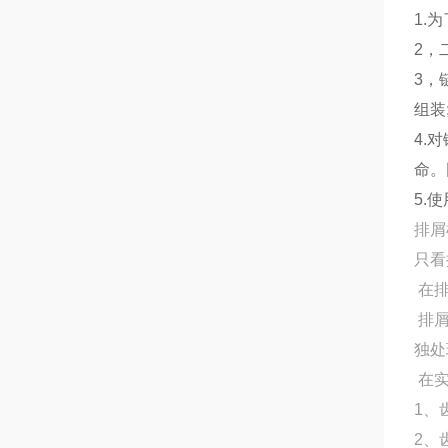
1.
2，
3，
组装
4.
命。
5.
排屑
只看
在排
排屑
独处
在实
1、
2、