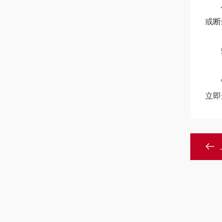
4、
或断
5、
链板
立即