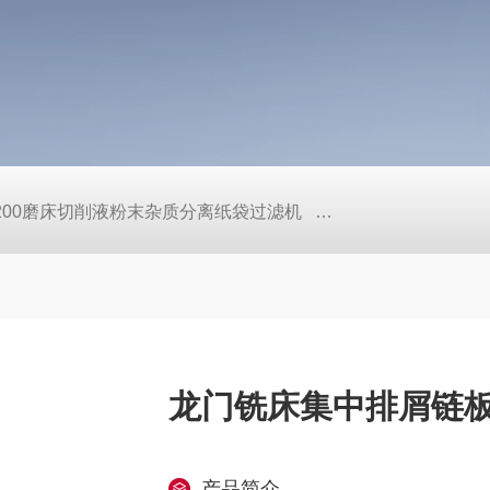
L200磨床切削液粉末杂质分离纸袋过滤机
定做机床链板式排屑
龙门铣床集中排屑链
产品简介