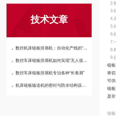
2.
3.
技术文章
4.
5.
6.
7.
数控机床链板排屑机：自动化产线的“清道夫”
8.
9
数控车床链板排屑机如何实现“无人值守”清理？
链板
数控车床链板排屑机专治各种“长卷屑”
将切
可供
机床链板输送机的密封与防水结构设计原理
链板
是非
链板