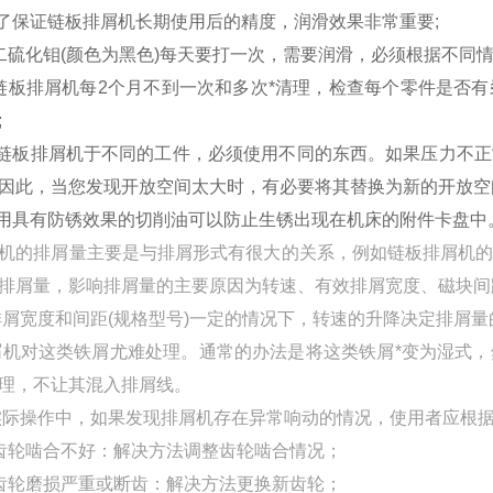
为了保证链板排屑机长期使用后的精度，润滑效果非常重要;
二硫化钼(颜色为黑色)每天要打一次，需要润滑，必须根据不同
链板排屑机每2个月不到一次和多次*清理，检查每个零件是否
;
对链板排屑机于不同的工件，必须使用不同的东西。如果压力不
因此，当您发现开放空间太大时，有必要将其替换为新的开放空
使用具有防锈效果的切削油可以防止生锈出现在机床的附件卡盘
机的排屑量主要是与排屑形式有很大的关系，例如链板排屑机
排屑量，影响排屑量的主要原因为转速、有效排屑宽度、磁块间
屑宽度和间距(规格型号)一定的情况下，转速的升降决定排屑
机对这类铁屑尤难处理。通常的办法是将这类铁屑*变为湿式
理，不让其混入排屑线。
际操作中，如果发现排屑机存在异常响动的情况，使用者应根
齿轮啮合不好：解决方法调整齿轮啮合情况；
齿轮磨损严重或断齿：解决方法更换新齿轮；