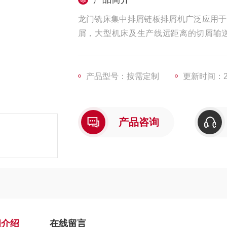
龙门铣床集中排屑链板排屑机广泛应用于
屑，大型机床及生产线远距离的切屑输
高，配合，动作稳定安静，扭力限制设定
球面链板、轻小切屑也不易粘附在链板上
的处理。
产品型号：按需定制
更新时间：202
产品咨询
细介绍
在线留言