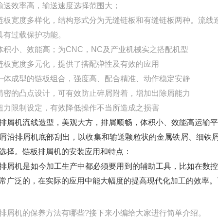
输送效率高，输送速度选择范围大；
链板宽度多样化，结构形式分为无缝链板和有缝链板两种。流线
具有过载保护功能。
体积小、效能高；为CNC，NC及产业机械实之搭配机型
链板宽度多元化，提供了搭配弹性及有效的应用
一体成型的链板组合，强度高、配合精准、动作稳定安静
精密的凸点设计，可有效防止碎屑附着，增加出除屑能力
.扭力限制设定，有效降低操作不当所造成
排屑机流线造型，美观大方，排屑顺畅，体积小、效能高运输
屑沿排屑机底部刮出，以收集和输送颗粒状的金属铁屑、细铁屑、铸
选择。链板排屑机的安装应用和特点：
排屑机是如今加工生产中都必须要用到的辅助工具，比如在数
常广泛的，在实际的应用中能大幅度的提高现代化加工的效率。
排屑机的保养方法有哪些?接下来小编给大家进行简单介绍。