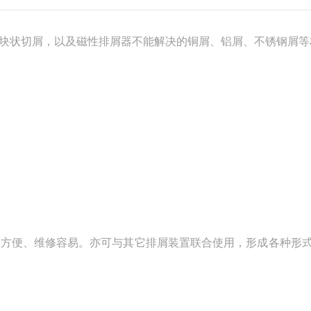
块状切屑，以及磁性排屑器不能解决的铜屑、铝屑、不锈钢屑等
装方便、维修容易。亦可与其它排屑装置联合使用，形成各种形
。