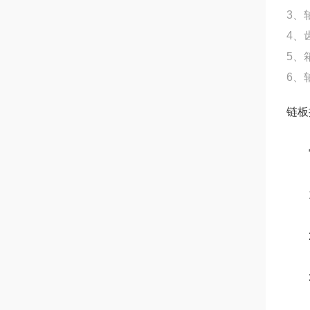
3、
4、
5、
6、
链板
它
1
2、
3、