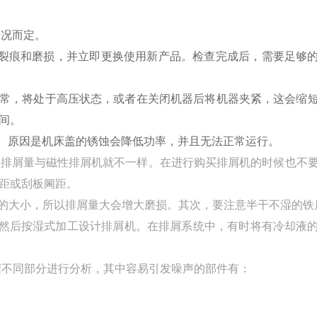
情况而定。
有裂痕和磨损，并立即更换使用新产品。检查完成后，需要足够
正常，将处于高压状态，或者在关闭机器后将机器夹紧，这会缩
间。
中。原因是机床盖的锈蚀会降低功率，并且无法正常运行。
的排屑量与磁性排屑机就不一样。在进行购买排屑机的时候也不
距或刮板阃距。
量的大小，所以排屑量大会增大磨损。其次，要注意半干不湿的铁
，然后按湿式加工设计排屑机。在排屑系统中，有时将有冷却液
据不同部分进行分析，其中容易引发噪声的部件有：