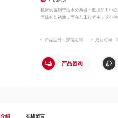
机床设备钢带油水分离器：数控加工中心
面抹有防锈油，而在加工过程中，这些油
面的油等都会带入机床水箱，这些油污能
菌的生长提供温床，使加工液变质。
产品型号：按需定制
更新时间：202
产品咨询
细介绍
在线留言