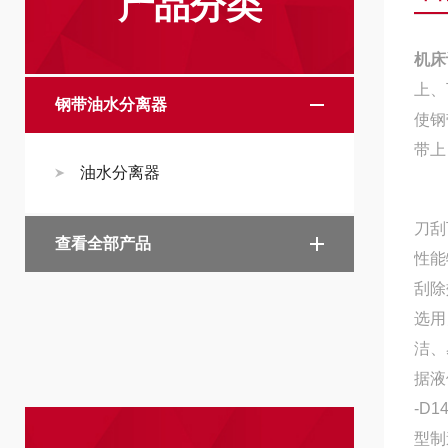
产品分类
机床
上、
钢带油水分离器
使钢
带上
油水分离器
刀刮
查看全部产品
性能
刮除
选用
洁、
据液
-D1
型制