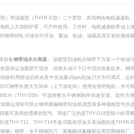
T
型）和油脂型（
THYR-D
型）二个类型，其结构由电机减速机
。电机上方加防护罩，可户外使用。工作时，电机减速机带动上
些物理特性
,
可使水中浮油、重油、机油、油脂及其它有机液体
备
钢带油水分离器
： 油脂型刮油机在钢带下方装一个收油
加热器保证油脂易于流动，油便从油斗下口中流出收集起来。钢
于回收利用除油后的水质中含油量
≤5ppu
刮油刀片为可调式，达
20
℃钢带长度大为
30
米（上下滚轮间）使用全密闭电机，并可
00L/h
（
THY-D58
）可选择整台不锈钢制作快速安装、造作方
增加限位滚轮可防止钢带跑偏钢带刮油机选型有多种规格型号供
因素可选用您需要的型号。
用途广
泛的是
THY-D18
型较小处理
的选
THY-T12
、
THY-T14
手提式既有浮油又有油脂的选
THYR-D
不锈钢）钢带：全不锈钢刮刀：聚氨酯或氟橡胶应用范围钢铁厂