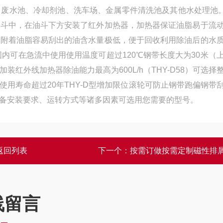
、废水池、冷却剂池、洗车场、金属零件清洗池及其他水处理池
油斗中，在油斗下方安装了红外加热器，加热器保证油脂易于流
，附着油脂容易刮出的油含水量极低，便于回收利用除油后的水
范围内可在急流中使用使用温度可超过120℃钢带长度大为30米（
红外线加热器除油能力最高为600L/h（THY-D58）可选择
用寿命超过20年THY-D型增加限位滚轮可防止钢带跑偏钢带
备安装要求、运转方式等诸多因素可选用您需要的型号。
返回列表
下一个：
按需订做按需定制磁性排
线留言