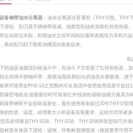
设备钢带油水分离器
：油水分离器分普通型（
THY-D
型、
THY-
下滚轮、刮刀及不锈钢带组成。油脂型刮油机加装红外加热器
带运动穿过水面，利用油水之间不同的比重和表面张力亲和力这
，再由刮刀刮下顺着油槽流出收集起来。
机床设
下的油及油脂流到收油斗中，在油斗下方安装了红外加热器，
特点特殊不锈钢环带，附着油脂容易刮出的油含水量极低，便
效果可使用在
PH2-13
之范围内可在急流中使用使用温度可超过
1
防爆型电机在油脂凝结时可加装红外线加热器除油能力最高为
6
易保养钢带不会损坏或老化，最长使用寿命超过
20
年
THY-D
型
体的性质、温度、处理量大小和设备安装要求、运转方式等诸多
4
型高处理量选
THY-D28
、
THY-D38
、
THY-D58
并联型轻巧方便
造材质本体及下滚轮：碳钢，环氧树脂漆喷涂（根据要求可用