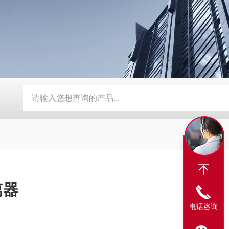
器
定制磨床纸带过滤机
TH磨床切削液铁屑分离磁性分离器
离器
电话咨询