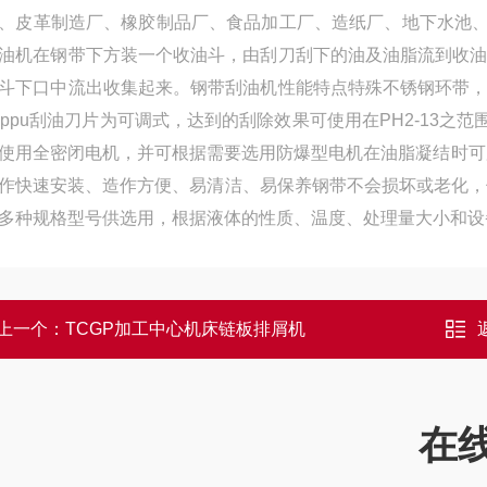
、皮革制造厂、橡胶制品厂、食品加工厂、造纸厂、地下水池
油机在钢带下方装一个收油斗，由刮刀刮下的油及油脂流到收
斗下口中流出收集起来。钢带刮油机性能特点特殊不锈钢环带
5ppu刮油刀片为可调式，达到的刮除效果可使用在PH2-13之
使用全密闭电机，并可根据需要选用防爆型电机在油脂凝结时可加装
作快速安装、造作方便、易清洁、易保养钢带不会损坏或老化，使
多种规格型号供选用，根据液体的性质、温度、处理量大小和设
上一个：
TCGP加工中心机床链板排屑机
在