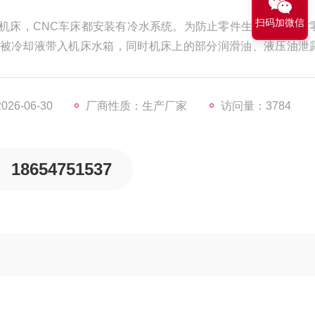
扫码加微信
机床，CNC车床都安装有冷水系统。为防止零件生锈，通常在
被冷却液带入机床水箱，同时机床上的部分润滑油、液压油泄
降低冷却液的润滑和热交换性能，也会加速机器和工具的磨损
6-06-30
厂商性质：生产厂家
访问量：3784
18654751537