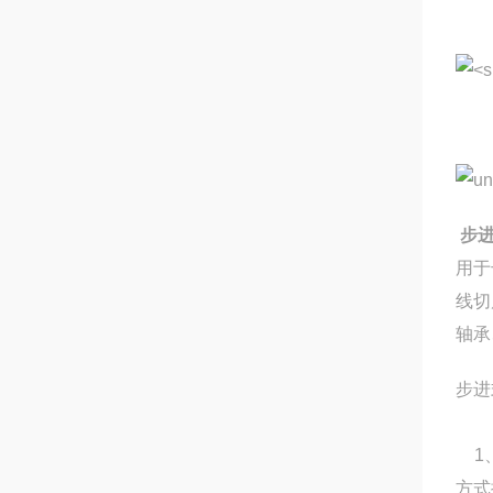
步
用于
轴承
步进
1、
方式