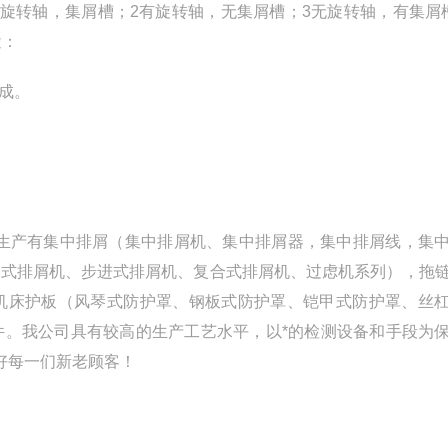
旋转轴，集屑槽；2有旋转轴，无集屑槽；3无旋转轴，有集屑
途：
成。
生产有集中排屑（集中排屑机、集中排屑器，集中排屑线，集
性式排屑机、步进式排屑机、复合式排屑机、过虑机系列），拖
机床护板（风琴式防护罩、钢板式防护罩、铠甲式防护罩、丝
件。我公司具有较高的生产工艺水平，以*的检测设备和手段为
好每一们新老顾客！