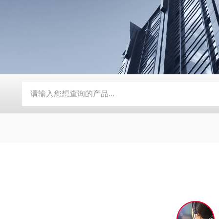
器
定制磨床纸带过滤机
TH磨床切削液铁屑分离磁性分离器