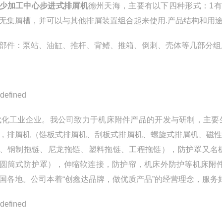
少加工中心步进式排屑机
德州天海，
主要有以下四种形式：1有
无集屑槽，并可以与其他排屑装置组合起来使用.
产品结构和用
部件：泵站、油缸、推杆、背鳍、推箱、倒刺、壳体等几部分组
代化工业企业。我公司致力于机床附件产品的开发与研制，主要
，排屑机（链板式排屑机、刮板式排屑机、螺旋式排屑机、磁
、钢制拖链、尼龙拖链、塑料拖链、工程拖链），防护罩又名
圆筒式防护罩），伸缩软连接，防护帘，机床外防护等机床附
国各地。公司本着“创鑫达品牌，做优质产品”的经营理念，服务