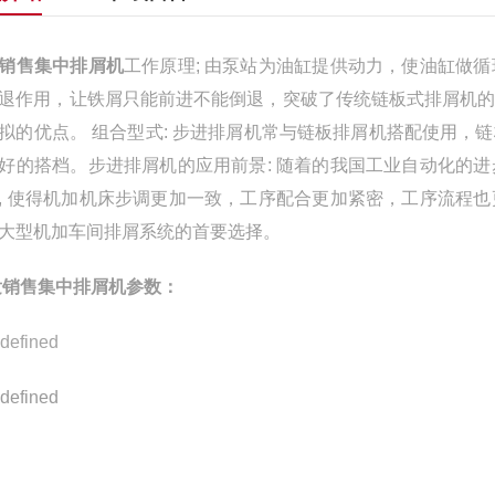
销售集中排屑机
工作原理; 由泵站为油缸提供动力，使油缸做
退作用，让铁屑只能前进不能倒退，突破了传统链板式排屑机
拟的优点。
组合型式: 步进排屑机常与链板排屑机搭配使用，
好的搭档。
步进排屑机的应用前景: 随着的我国工业自动化的
, 使得机加机床步调更加一致
，工序配合更加紧密，工序流程也
大型机加车间排屑系统的首要选择。
销售
集中排屑机
参数：