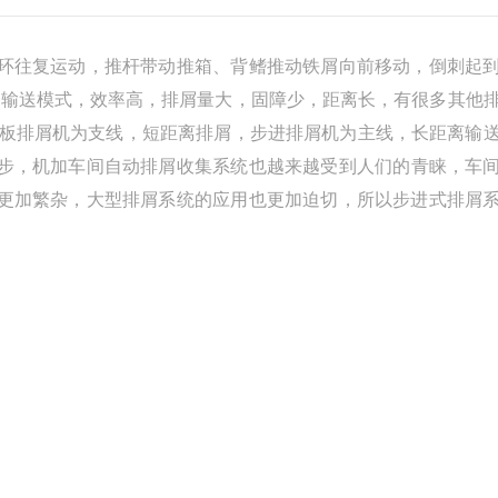
循环往复运动，推杆带动推箱、背鳍推动铁屑向前移动，倒刺起
的输送模式，效率高，排屑量大，固障少，距离长，有很多其他
链板排屑机
为支线，短距离排屑，步进排屑机为主线，长距离输
进步，机加车间自动排屑收
集系统也越来越受到人们的青睐，车
更加繁杂，大型排屑系统的应用也更加迫切，
所以步进式排屑