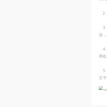
2、
3、
送，
4、
用在
5、
主干