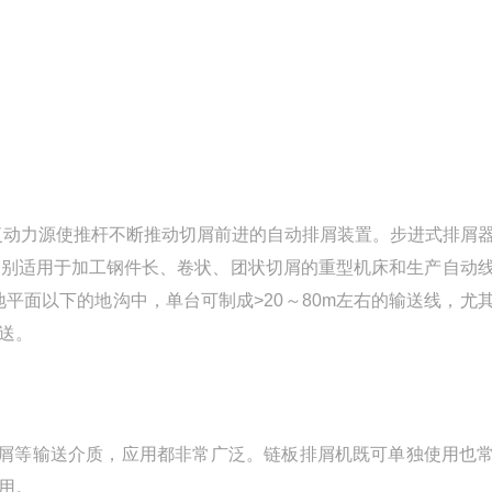
复动力源使推杆不断推动切屑前进的自动排屑装置。步进式排屑
特别适用于加工钢件长、卷状、团状切屑的重型机床和生产自动
地平面以下的地沟中，单台可制成>20～80m左右的输送线，尤
送。
屑等输送介质，应用都非常广泛。链板排屑机既可单独使用也
用。