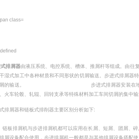
进式排屑器
由液压系统、电控系统、槽体、推屑杆等组成。由往
干湿式加工中各种材质和不同形状的切屑输送。步进式排屑器
线切屑的输送。
步进式排屑器
安装在
、火车轮毂、轧辊、回转支承等特殊材料加工车间切屑的集中输
式排屑器和链板式排削器主要区别分析如下:
链板排屑机与步进排屑机都可以应用在长屑、短屑、团屑、碎
排屑设备配合使用，步进排屑机一般都是与其他排屑设备搭配使