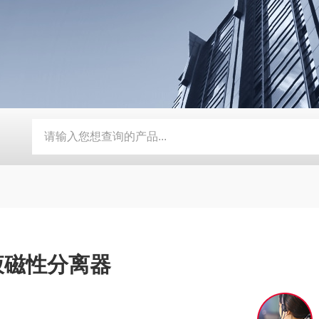
器
定制磨床纸带过滤机
TH磨床切削液铁屑分离磁性分离器
液磁性分离器