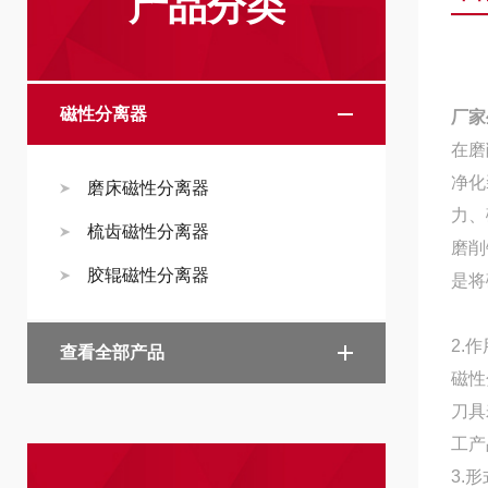
产品分类
磁性分离器
厂家
在磨
净化
磨床磁性分离器
力、
梳齿磁性分离器
磨削
胶辊磁性分离器
是将
2.作
查看全部产品
磁性
刀具
工产
3.形