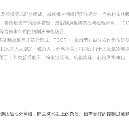
。
辊及胶辊等几部分组成。减速机带动磁辊回转运动，含有粉末状
将杂质夹带的液体挤出，最后刮屑板将杂质与磁辊分离。TCCF
等含粉末杂质的切削液净化场合。
及刮屑板等几部分组成。TCCF II（梳齿型）磁分器作为传统
面积又将大大增加；磁力大，分离率高；特别适用于大流量冷却
泛用于：各类普通磨床、粉末涂装线、轧辊磨床、轧钢废水净化
选用磁性分离器，除去80%以上的杂质。如需更好的控制过滤
合使用。