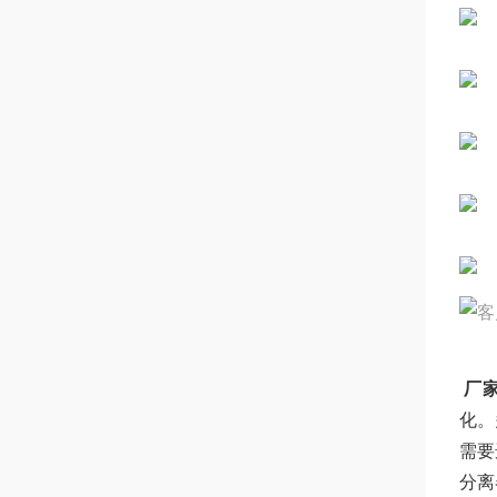
厂
化。
需要
分离