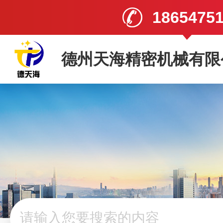
1865475
德州天海精密机械有限