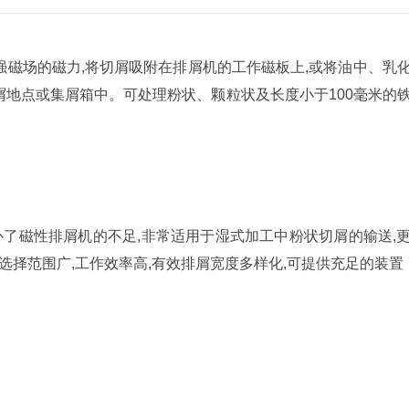
强磁场的磁力,将切屑吸附在排屑机的工作磁板上,或将油中、乳
排屑地点或集屑箱中。可处理粉状、颗粒状及长度小于100毫米的
了磁性排屑机的不足,非常适用于湿式加工中粉状切屑的输送,
择范围广,工作效率高,有效排屑宽度多样化,可提供充足的装置