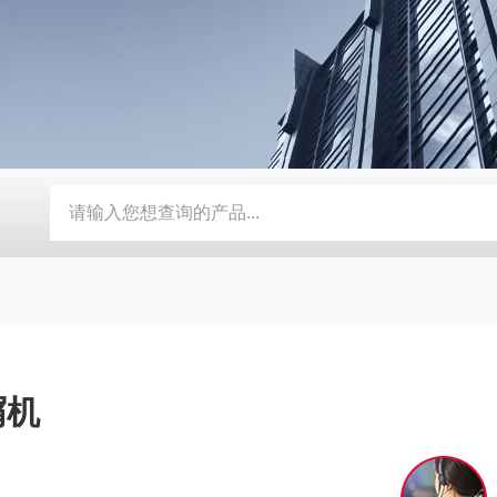
器
定制磨床纸带过滤机
TH磨床切削液铁屑分离磁性分离器
屑机