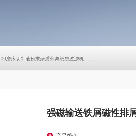
L200磨床切削液粉末杂质分离纸袋过滤机
定做机床链板式排屑
强磁输送铁屑磁性排
产品简介