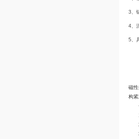
3、
4、
磁性
构紧
一
1
2、
3