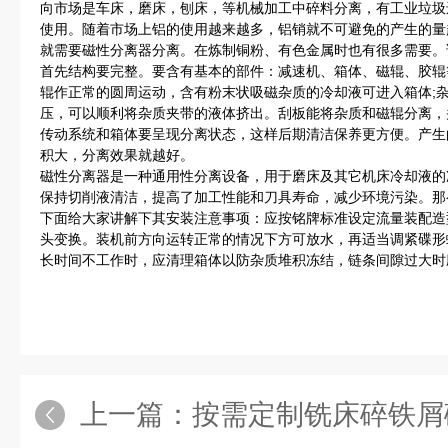
向市场是车床，磨床，刨床，等机械加工中碎料分离，有工业垃圾
使用。随着市场上铝的使用越来越多，铝销就不可避免的产生的量
就需要磁性分离器分离。在炼制铜粉、有色金属时也有很多需要。
首先结构要完整。要含有基本的部件：减速机、箱体、磁辊、胶辊
辊作正常的圆周运动，含有粉末状吸磁杂质的冷却液可进入箱体;
压，可以顺利将杂质夹带的液体挤出。刮板能将杂质和磁辊分离，
传动系统和箱体要呈现分离状态，这样后期清洁保养更方便。产生
积大，分离效果就越好。
磁性分离器是一种通用性分离设备，用于磨床及其它机床冷却液的
保持切削液清洁，提高了加工性能和刀具寿命，减少环境污染。那
下面给大家讲解下其安装注意事项：应按铭牌标准设定流量装配造
头变换。装机前方向运转正常的情况下方可放水，再适当调紧碟形
长时间不工作时，应清理箱体以防杂质堆积冻结，链条间隙过大时
上一篇：
按需定制铣床碎铁屑