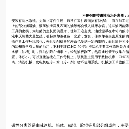
不锈钢
钢带磁性油水分离器
：
安装有冷水系统。为防止零件生锈，通常在零件表面抹有防锈油，而在加工过
上的部分润滑油、液压油泄露及表面的油等都会带入机床水箱，这些油污能降
工具的磨损，为细菌的生长提供温床，使加工液变质。油质漂浮在水箱内的冷
液中厌氧菌大量繁殖，引起冷却液变色，变质，发臭，使冷却液失去原来的功
操作者工作环境恶化，并且切削机器的寿命也受到一定的影响，而且部件和冷
的冷却液含有大量的油污，不利于环保.NC-40浮油捞除机主要工作原理是
水槽（油槽）时，浮油沾附在钢带上，经刮油板刮下，然后通过管子收集在储油
置，体积小，可以直接连接在工作母机上，该机型主要用于数控机床、CNC
离
、
清洗机械、发电机组冷却水（冷却剂）循环使用系统、机械加工单位的工
磁性分离器是由减速机、箱体、磁辊、胶辊等几部分组成的，主要