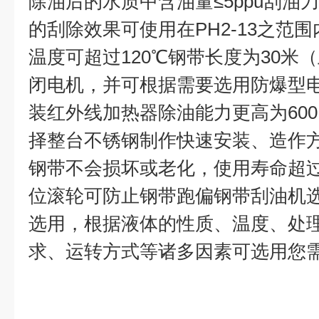
除油后的水质中含油量
≤5ppu
刮油刀
的刮除效果可使用在
PH2-13
之范围
温度可超过
120
℃钢带长度为
30
米（
闭电机，并可根据需要选用防爆型
装红外线加热器除油能力更高为
600
择整台不锈钢制作快速安装、造作
钢带不会损坏或老化，使用寿命超
位滚轮可防止钢带跑偏钢带刮油机
选用，根据液体的性质、温度、处
求、运转方式等诸多因素可选用您