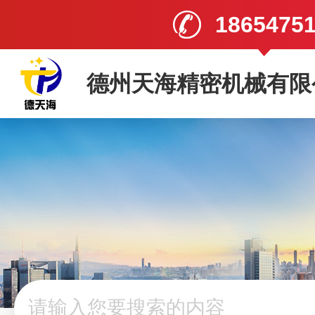
1865475
德州天海精密机械有限