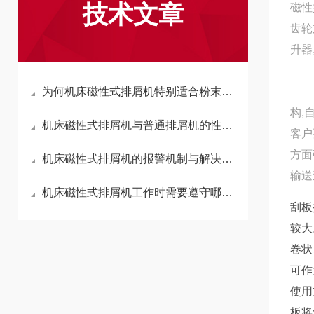
技术文章
磁性
齿轮
升
为何机床磁性式排屑机特别适合粉末状、颗粒状切屑的输送？
2
构
机床磁性式排屑机与普通排屑机的性能差异
方面
机床磁性式排屑机的报警机制与解决方案
输送
机床磁性式排屑机工作时需要遵守哪些要求
刮板
较大
卷状
可作
使用
板将