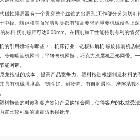
式磁性排屑器有一个贯穿整个丝锥的出屑孔;工作部分分为切削
于中径、螺距和表面光洁度等都有较高要求的重要机械设备上深盲
2的材料,切削螺距可达6.00mm。在切削加工性能特别有利的情
机的引用领域有哪些？：机床行业：链板排屑机,螺旋排屑机,刮
、冷却喷油机网带，平转弯机网链，巧克力涂层机乙形网带。
节能网带。
尼龙拖链的成本，提高产品竞争力。塑料拖链根据制造材料的
其具有机械强度高、韧性好、耐疲劳、有自润滑性、摩擦系数小
。
塑料拖链的时候和客户签订产品购销合同，使得客户的权益受
内置比较可靠的减震防磨损处理。