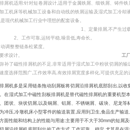
排屑机适用:针对短卷屑设计,适用于金属铁屑、细铁屑、铸件
加工机床等机械加工设备和自动线的铁屑运输及湿式加工冷却液
器,是现代机械加工行业中理想
1、定量排屑
、工作可靠,运转平稳,噪音
,自动调整整链条松紧度。 本产品
客户要求设计。
工
弥补了磁性排屑机的不足,非常适用于湿式加工中粉状切屑的输
速度选择范围广,工作效率高,有效排屑宽度多样化,可提供充足的
排屑机多是采用链条拖动刮屑板将切屑沿排屑机底部刮出,以收
。在湿式加工中磁性刮板排屑机是替代磁性排屑机的重要机型本
、团状、块状切屑,以及铜屑、铝屑、不锈钢屑、碳块、尼龙等
为冲压,冷墩机床小型零件的输送装置,应用到卫生,食品生产输
方面性能和结构上的性能与用途:主要用于不大于30mm的短屑
切屑沿排屑机底部刮出的工作方式,工作可靠、稳定,尤其是在