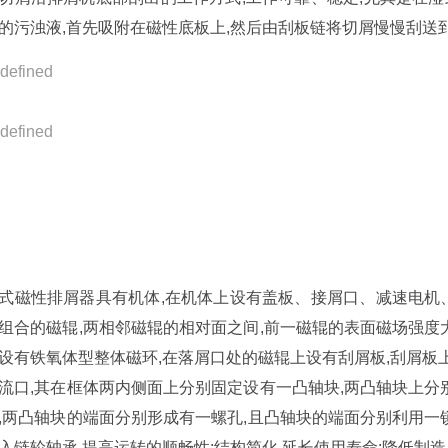
的污浊液,首先吸附在磁性底板上,然后由刮板链将切屑慢慢刮送
式磁性排屑器具有机体,在机体上设有盖板、接屑口、减速电机
组合的磁辊,两相邻磁辊的相对面之间,前一磁辊的表面磁场强度
设有铁氧体型整体磁环,在落屑口处的磁辊上设有刮屑板,刮屑板
流口,其在框体两内侧面上分别固定设有一凸轴块,两凸轴块上分
,两凸轴块的端面分别形成有一螺孔,且凸轴块的端面分别利用一
入链轮轴承,提高运转的顺畅性;结构简化,延长使用寿命;降低制造