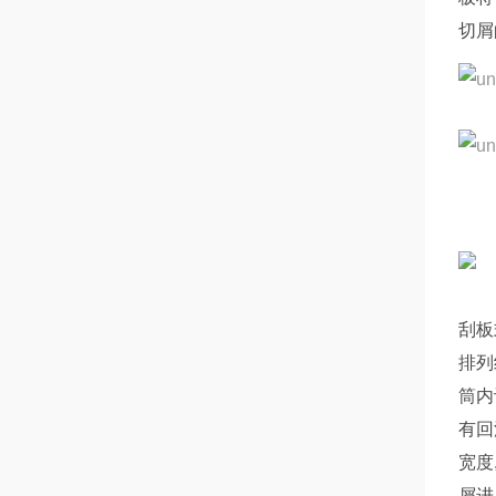
切屑
刮板
排列
筒内
有回
宽度
屑进