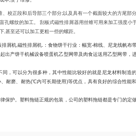
锥、校正段和后导部三个部分;以及具有一个截面较大的方尾部
孔螺纹的加工。 刮板式磁性排屑器用丝锥可用来加工强度小于75
况下,甚至还可以加工更粗一些的螺距。
板排屑机,磁性排屑机.：食物饼干行业：幅宽-棉线、尼龙线帆布
一起出产饼干机械设备喷蛋机乙型网带及肉食运送用乙型网带，
不同，可以分为很多种，其中性能比较好的就是尼龙材料制造
、耐磨、耐热(℃内可长期使用)等优点，具有良好的综合性能
法律保护。塑料拖链正规的包装，公司的塑料拖链都是专门的定