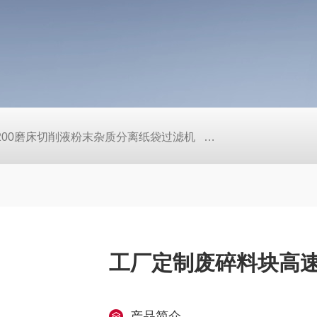
L200磨床切削液粉末杂质分离纸袋过滤机
定做机床链板式排屑
工厂定制废碎料块高
产品简介