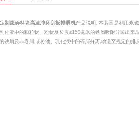
定制废碎料块高速冲床刮板排屑机
产品说明: 本装置是利用永
乳化液中的颗粒状、粉状及长度≤150毫米的铁屑吸附分离出来
的铁屑及非卷屑,或将油、乳化液中的碎屑分离,输送至规定的排