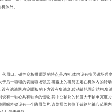
到机体外。
、落屑口。磁性刮板排屑器的特点是,在机体内设有按照磁场强
大于后一磁辊的表面磁场强度,磁辊上的磁筒固定在机体内的转动
上设有滤油网,在刮屑板的下方设有集油盒,传动链轮固定结构,集
别设有一轴心具有轴承的链轮,其中凸轴块的长度大于轴承宽度,
锁固螺栓锁设有一个防屑盖片,该防屑盖片位于链轮的轴心范围内
成本,便于维修。