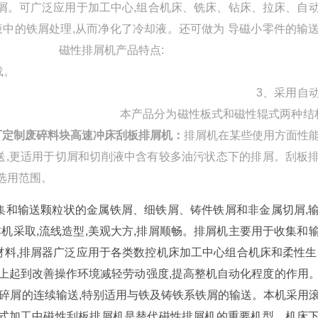
铁屑。可广泛应用于加工中心,组合机床、铣床、钻床、拉床、自
中的铁屑处理,从而净化了冷却液。还可做为 导磁小零件的输
的配套设备。 磁性排屑机产品特
,不产生过载
低,寿命长。 3、采用自动涨
分为磁性板式和磁性辊式两种结构 ,
厂定制废碎料块高速冲床刮板排屑机
：
排屑机在某些使用方面性
送,更适用于切屑和切削液中含有较多油污状态下的排屑。刮板
选用范围。
集和输送颗粒状的金属铁屑、细铁屑、铸件铁屑和非金属切屑,
机采取,流线造型,美观大方,排屑顺畅。排屑机主要用于收集和
材料,排屑器广泛应用于各类数控机床加工中心组合机床和柔性生
送上起到改善操作环境减轻劳动强度,提高整机自动化程度的作用
及碎屑的连续输送,特别适用与铁及铸铁系铁屑的输送。本机采用
湿式加工中磁性刮板排屑机是替代磁性排屑机的重要机型。机床