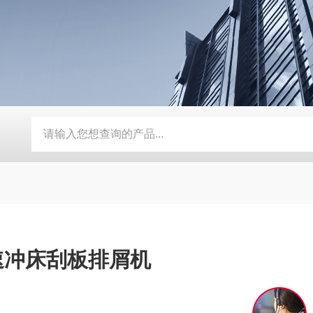
器
定制磨床纸带过滤机
TH磨床切削液铁屑分离磁性分离器
速冲床刮板排屑机