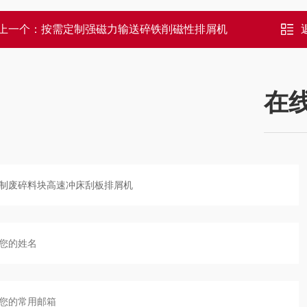
上一个：
按需定制强磁力输送碎铁削磁性排屑机
在