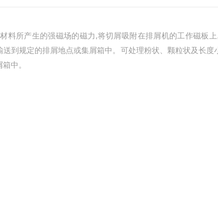
磁材料所产生的强磁场的磁力,将切屑吸附在排屑机的工作磁板上
,输送到规定的排屑地点或集屑箱中。可处理粉状、颗粒状及长度小
屑箱中。