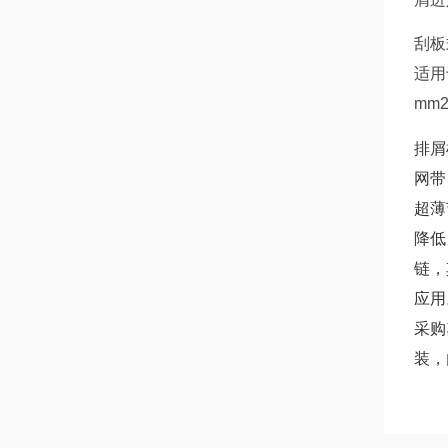
刮板
适用
mm
排屑
网带
超薄
降低
链，
应用
采购
装，