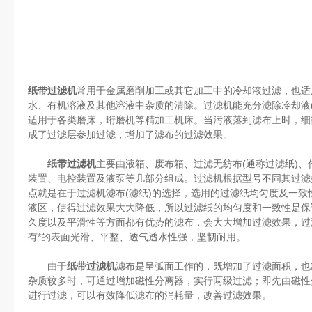
纸带过滤机
常用于金属磨削加工或其它加工中的冷却液过滤，也适
水、有机溶液及其他溶液中杂质的清除。过滤机能充分滤除冷却液
适用于各类磨床，珩磨机等精加工机床。当污液落到滤布上时，细
成了过滤层参加过滤，增加了滤布的过滤效果。
纸带过滤机
主要由液箱、废布箱、过滤无纺布(通称过滤纸)
装置、电控装置及液泵等几部分组成。过滤机根据型号不同其过滤
点就是在于过滤机滤布(滤纸)的选择，选用的过滤纸均匀度及一
液区，使得过滤效果大大降低，所以过滤纸的均匀度和一致性是保
久度以及平滑性等方面都有优势的滤布，会大大增加过滤效果，过
有*的表面光滑、平整、透气透水性强，坚韧耐用。
由于
纸带过滤机
滤布是呈弧面工作的，既增加了过滤面积，也
杂质较多时，可通过增加磁性分离器，实行两级过滤；即先由磁性
进行过滤，可以有效降低滤布的消耗量，改善过滤效果。