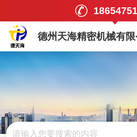
1865475
德州天海精密机械有限