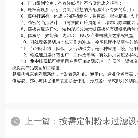
4、扭力限制设定，有效降低操作不当所造成之损害；
5、链板宽度多元化，提供了理想的搭配弹性及有效的应用；
6、
集中排屑机
一体成型的链板组合，强度高、配合精准、动
7、精密的凸点设计，可有效防止碎屑附着，增加出除屑能力
8、链板宽度多样化，结构形式分为无缝链板和有缝链板两种
9、体积小、效能高；为CNC，NC及产业机械实之搭配机型；
10、可处理各类切屑；也可作为冲压，冷墩机床小型零件的输
11、节约冷却液，降低工人劳动强度，是一种应用比较广泛的
12、输送速度选择范围广，工作效率高，有效排屑宽度多样化
13、
集中排屑机
可根据用户需要加钢网反冲、刮屑器、涡流分
统提高产品表面加工精度。
是现代机床的附属系统，本装置系列化、通用化、标准化程度高，
修容易。亦可与其它排屑装置联合使用，形成各种形式排列的切削
上一篇：
按需定制粉末过滤设