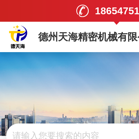
1865475
德州天海精密机械有限