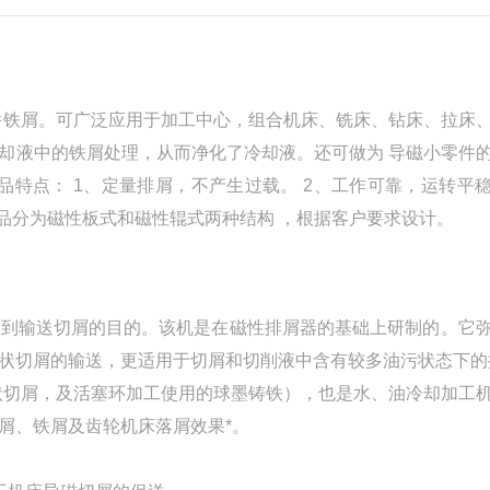
件铁屑。可广泛应用于加工中心，组合机床、铣床、钻床、拉床
却液中的铁屑处理，从而净化了冷却液。还可做为 导磁小零件
品特点： 1、定量排屑，不产生过载。 2、工作可靠，运转平
品分为磁性板式和磁性辊式两种结构 ，根据客户要求设计。
达到输送切屑的目的。该机是在磁性排屑器的基础上研制的。它
状切屑的输送，更适用于切屑和切削液中含有较多油污状态下的
状切屑，及活塞环加工使用的球墨铸铁），也是水、油冷却加工
屑、铁屑及齿轮机床落屑效果*。