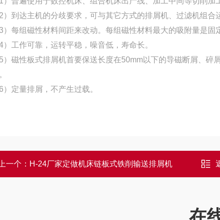
普遍使用于数控机床、组合机床出产线、加工中间等切削加
到达主机的分歧要求，可与其它方式的排屑机、过滤机组合
每组磁性材料间距来改动。每组磁性材料最大的吸附量是固定
）工作可靠，运转平稳，噪音低，寿命长。
磁性板式排屑机首要保送长度在50mm以下的导磁断屑、碎
。
）定量排屑，不产生过载。
上一个：
H-24厂家定做机床链板式铁削输送排屑机
在