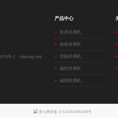
产品中心
机床排屑机
链板排屑机
刮板排屑机
870号-2
sitemap.xml
磁性排屑机
磁辊排屑机
鲁公网安备 37142302000108号