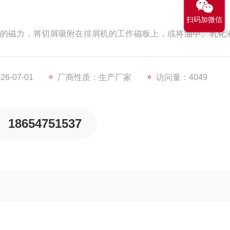
扫码加微信
的磁力，将切屑吸附在排屑机的工作磁板上，或将油中、乳化
吸附分离出来，输送到排屑地点或集屑箱中。可处理粉状、颗粒状
乳化液中的碎屑分离，输送至排屑箱中。
6-07-01
厂商性质：生产厂家
访问量：4049
18654751537