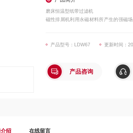
磨床恒温型纸带过滤机
磁性排屑机利用永磁材料所产生的强磁场
颗粒状、粉状及长度≤150毫米的铁屑
小于100毫米的铁屑及非卷屑，或将油、
产品型号：LDW67
更新时间：202
产品咨询
细介绍
在线留言