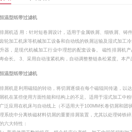
恒温型纸带过滤机
排屑机适 用：针对短卷屑设计，适用于金属铁屑、细铁屑、铸
齿轮加工机床等机械加工设备和自动线的铁屑运输及湿式加工冷
升器，是现代机械加工行业中理想的配套设备。 磁性排屑机产
寿命长。 3、采用自动涨紧机构，自动调整整链条松紧度。本产
恒温型纸带过滤机
排屑机是利用磁辊的转动，将切屑逐级在每个磁辊间传递，以
屑机在某些使用方面性能和结构上的不足。适用于湿式加工中粉
应用在机床与自动线上（不适用大于100MM长卷切屑和团
理系统中分离铁磁材料切屑的重要排屑装置，尤其以处理铸铁碎
六大特性：