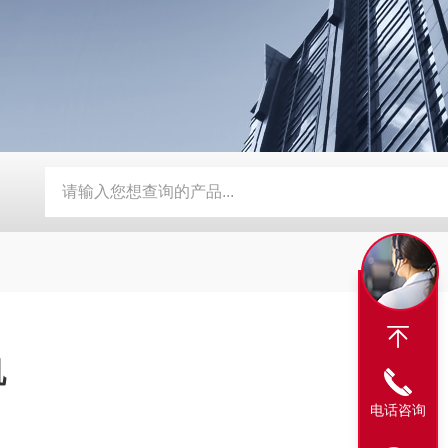
器
定制磨床纸带过滤机
TH磨床切削液铁屑分离磁性分离器
机
电话咨询