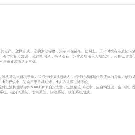
构的链条、丝网形成一定的液池深度，滤布铺在链条、丝网上。工作时携有杂质的污
起液位控制器发讯，减速机启动，拖动滤布，污物及脏布落入脏纸箱，从而实现滤
液体由液泵输送至主机。
过滤机等这类都属于重力式纸带过滤机范畴内，纸带过滤都是依靠液体自身重力渗透
右，单位占地面积较小，适合用于单机过滤，比如冷轧液过滤系统。
过滤机能够做到5000L/min的的流量，过滤精度10微米，全自动过滤，含冲刷、
系统、磁分离系统、增氧系统、除油系统、收纸系统组成。