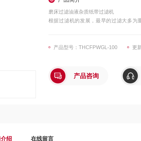
磨床过滤油液杂质纸带过滤机
根据过滤机的发展，最早的过滤大多为
滤。20世纪初发明的转鼓真空过滤机实
操作的过滤机（例如板框压滤机等）因能
滤渣，机械压榨的过滤机得到了发展。
产品型号：THCFPWGL-100
更新
产品咨询
细介绍
在线留言