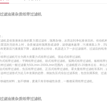
过滤油液杂质纸带过滤机
理：
过滤机是依靠液体自身的重力透过滤布，隔离杂物，从而达到净化液体目的。传动机
装置流到无纺布上时，杂质被滤布隔离形成滤饼，滤饼越来越厚，污液液面上升，浮
滤布更新后污液液面下降，减速机停止转动，机器进入下一步过滤循环。过滤后的纯净
类：
，纸带过滤机可分为两大类重力式纸带过滤机、强迫式纸带过滤机
重力式纸带过滤机：平网纸带过滤机、鼓式纸带过滤机、弧网式纸带过滤机、板框纸带
种过滤机一般过滤量为50L/min-2000L/min范围内，过滤精度15-20微米左
迫式纸带过滤机，负压纸带过滤机、正压式纸带过滤机、霍夫曼纸带过滤机等系列，这种
，这种过滤形式为近几年发展的趋势，例如负压式综合过滤系统，包含刮屑系统、过滤
它：
非铁磁性材料，如不锈钢，废液只有非铁磁性杂质，一般都采用纸带过滤机。
过滤油液杂质纸带过滤机