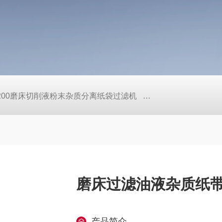
L200磨床切削液粉末杂质分离纸袋过滤机
定做机床链板式排屑
磨床过滤油液杂质纸
产品简介