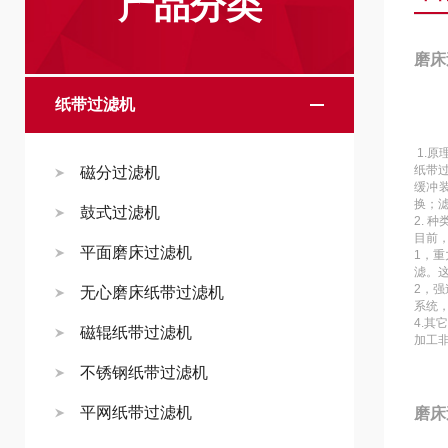
产品分类
磨床
纸带过滤机
1.原
纸带
磁分过滤机
缓冲
换；
鼓式过滤机
2. 种
目前
平面磨床过滤机
1，
滤。这
2，强
无心磨床纸带过滤机
系统
4.其
磁辊纸带过滤机
加工
不锈钢纸带过滤机
平网纸带过滤机
磨床