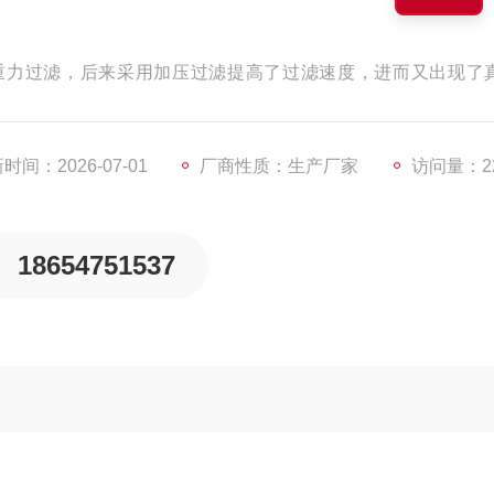
重力过滤，后来采用加压过滤提高了过滤速度，进而又出现了
现了过滤操作的连续化。此后，各种类型的连续过滤机相继出现
实现自动化操作而得到发展，过滤面积越来越大。为得到含湿
时间：2026-07-01
厂商性质：生产厂家
访问量：22
18654751537