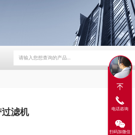
器
定制磨床纸带过滤机
TH磨床切削液铁屑分离磁性分离器
电话咨询
带过滤机
扫码加微信