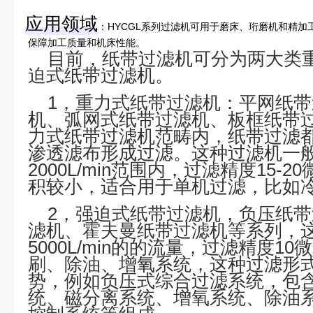
应用领域
‌：HYCGL系列过滤机可用于磨床、珩磨机和精
保障加工质量和机床性能。
目前，纸带过滤机可分为两大类
迫式纸带过滤机。
1，
重力式纸带过滤机
：平网纸带
机、弧网式纸带过滤机、板框纸带
力式纸带过滤机范畴内，
纸带过滤
渗透滤布形成过滤。这种过滤机一般过滤
2000L/min范围内，过滤精度15-
积较小，适合用于单机过滤，比如
2，强迫式纸带过滤机，负压纸
滤机、霍夫曼纸带过滤机等系列，
5000L/min的的流量，过滤精度
刷、除油、增氧系统，这种过滤形
势，例如负压式综合过滤系统，包
统
、磁分离系统、增氧系统、除油