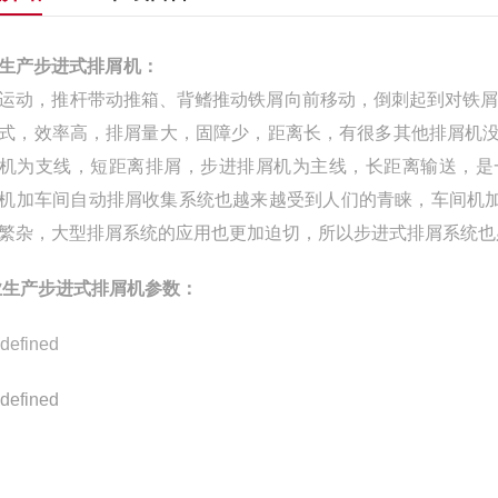
生产步进式排屑机
运动，推杆带动推箱、背鳍推动铁屑向前移动，倒刺起到对铁
式，效率高，排屑量大，固障少，距离长，有很多其他排屑机
机
为支线，短距离排屑，步进排屑机为主线，长距离输送，是
机加车间自动排屑收
集系统也越来越受到人们的青睐，车间机加
繁杂，大型排屑系统的应用也更加迫切，
所以步进式排屑系统也
生产步进式
排屑机
参数：