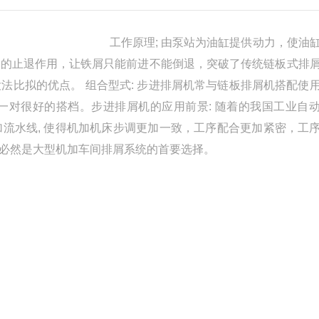
：
工作原理; 由泵站为油缸提供动力，使油
屑的止退作用，让铁屑只能前进不能倒退，突破了传统链板式排
没法比拟的优点。
组合型式: 步进排屑机常与链板排屑机搭配使
一对很好的搭档。
步进排屑机的应用前景: 随着的我国工业自
流水线, 使得机加机床步调更加一致
，工序配合更加紧密，工
必然是大型机加车间排屑系统的首要选择。