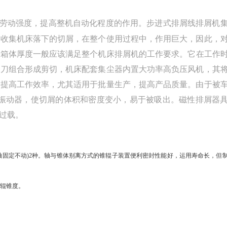
劳动强度，提高整机自动化程度的作用。步进式排屑线排屑机
是收集机床落下的切屑，在整个使用过程中，作用巨大，因此，
于箱体厚度一般应该满足整个机床排屑机的工作要求。
它在工作
定刀组合形成剪切，机床配套集尘器内置大功率高负压风机，其
，提高工作效率，尤其适用于批量生产，提高产品质量。由于被
波振动器，使切屑的体积和密度变小，易于被吸出。磁性排屑器
过载。
动轴固定不动)2种。轴与锥体别离方式的锥辊子装置便利密封性能好，运用寿命长，但
锥辊锥度。