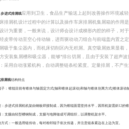
应用到卫生，食品生产输送上起到改善操作环境减轻
步进式排屑线
床排屑机设计过程中的计算以及操作车床排屑机集屑箱的作用
设计为重要，一般来说，设计师会设计成梯形内腔的样子，对
经皮带传动至空心传动轴，进而驱动动刀组合与前端盖内置之
屑吸于集尘器内，而机床切削区内无积屑。真空吸屑效果显着
方安装集屑槽和吸尘器，能够*排出切屑，且由于安装了超声
：采用自动涨紧机构，自动调整链条松紧度。定量排屑，不产生
式排屑线
结构特点
)锥辊子：锥辊目前有锥体与轴固定方式(轴和锥体起滚动)和轴与锥体别离方式(锥体滚
机架：步进式排屑机机架由钢板焊接制成，因为锥辊面需坚持水平，因而机架需斜12的
)支腿：支腿由轻型槽钢制成，支腿与地脚做成可调组织，以调整机架水平。
)传动方式：一般选用链传动，每对相邻辊子依次传递，并注意链条紧边在上边为宜。