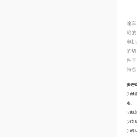
途车
箱的
电机
的切
件下
特点
步进
(1
难。
(2)
(3
(4