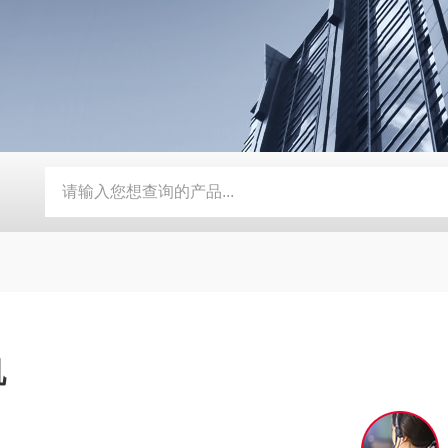
器
定制磨床纸带过滤机
TH磨床切削液铁屑分离磁性分离器
机