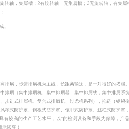
旋转轴，集屑槽；2有旋转轴，无集屑槽；3无旋转轴，有集屑
途：
成。
距离排屑，步进排屑机为主线，长距离输送，是一对很好的搭档
集中排屑（集中排屑机、集中排屑器，集中排屑线，集中排屑系
机、步进式排屑机、复合式排屑机、过虑机系列），拖链（钢铝
（风琴式防护罩、钢板式防护罩、铠甲式防护罩、丝杠式防护罩
具有较高的生产工艺水平，以*的检测设备和手段为保障，产
新老顾客！