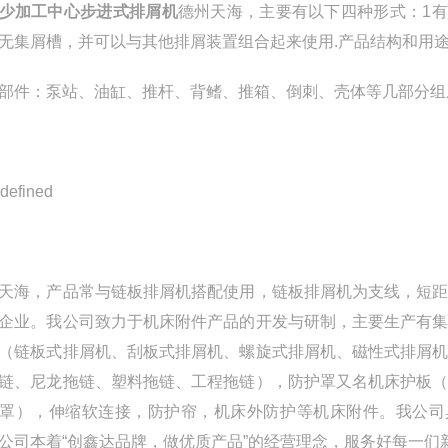
少加工中心步进式排屑机
德州天海，
主要有以下四种形式：1有
无集屑槽，并可以与其他排屑装置组合起来使用.
产品结构和用
部件：泵站、油缸、推杆、背鳍、推箱、倒刺、壳体等几部分组
天海，产品常与链板排屑机搭配使用，链板排屑机为支线，短
企业。我公司致力于机床附件产品的开发与研制，主要生产有
（链板式排屑机、刮板式排屑机、螺旋式排屑机、磁性式排屑
链、尼龙拖链、塑料拖链、工程拖链），防护罩又名机床护板
罩），伸缩软连接，防护帘，机床外防护等机床附件。我公司
公司本着“创鑫达品牌，做优质产品”的经营理念，服务好每一们