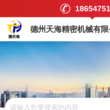
1865475
德州天海精密机械有限