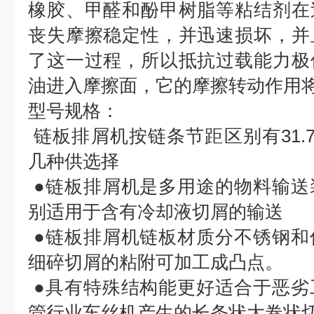
橡胶、甲醛和酚甲树脂等粘结剂在
丧失摩擦稳定性，并迅速损坏，并
了这一过程，所以抵抗过载能力极
油进入摩擦面，它的摩擦转动作用
型号规格：
链板排屑机按链条节距区别有31.75，5
几种供选择
●链板排屑机是多用途的物料输送
别适用于含有冷却液切屑的输送
●链板排屑机链板材质分不锈钢和
细碎切屑的粘附可加工成凸点。
●具有特殊结构能更好适合于恶劣
管行业车丝机产生的长条状大卷状