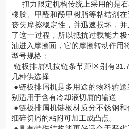
扭力限定机构传统上采用的是石
橡胶、甲醛和酚甲树脂等粘结剂在
丧失摩擦稳定性，并迅速损坏，并
了这一过程，所以抵抗过载能力极
油进入摩擦面，它的摩擦转动作用
型号规格：
链板排屑机按链条节距区别有31.75，5
几种供选择
●链板排屑机是多用途的物料输送
别适用于含有冷却液切屑的输送
●链板排屑机链板材质分不锈钢和
细碎切屑的粘附可加工成凸点。
●具有特殊结构能更好适合于恶劣