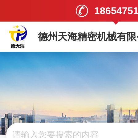
1865475
德州天海精密机械有限